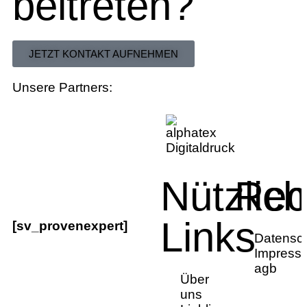
beitreten?
JETZT KONTAKT AUFNEHMEN
Unsere Partners:
Nützlic
Rec
Links
[sv_provenexpert]
Datensc
Impress
agb
Über
uns