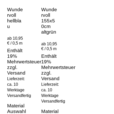
Wunde
Wunde
rvoll
rvoll
hellbla
155x5
u
0cm
altgrün
ab 10,95
€ / 0,5 m
ab 10,95
€ / 0,5 m
Enthält
19%
Enthält
Mehrwertsteuer
19%
zzgl.
Mehrwertsteuer
Versand
zzgl.
Versand
Lieferzeit:
ca. 10
Lieferzeit:
Werktage
ca. 10
Versandfertig
Werktage
Versandfertig
Material
Auswahl
Material