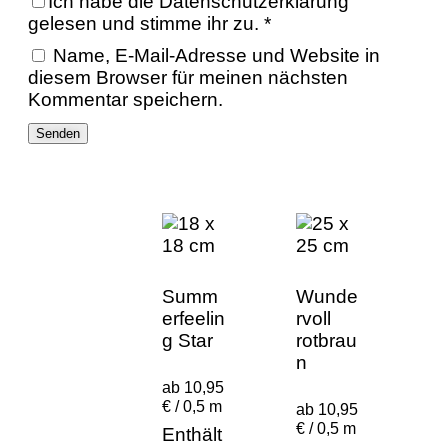
Ich habe die
Datenschutzerklärung
gelesen und stimme ihr zu.
*
Name, E-Mail-Adresse und Website in
diesem Browser für meinen nächsten
Kommentar speichern.
Summ
Wunde
erfeelin
rvoll
g Star
rotbrau
n
ab 10,95
€ / 0,5 m
ab 10,95
€ / 0,5 m
Enthält