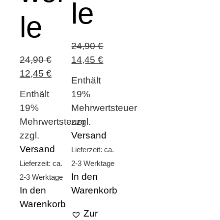
le
le
24,90
€
Ursprünglicher
Aktueller
24,90
€
14,45
€
Ursprünglicher
Aktueller
Preis
Preis
12,45
€
Enthält
Preis
Preis
war:
ist:
Enthält
19%
war:
ist:
24,90 €
14,45 €.
19%
Mehrwertsteuer
24,90 €
12,45 €.
Mehrwertsteuer
zzgl.
zzgl.
Versand
Versand
Lieferzeit: ca.
Lieferzeit: ca.
2-3 Werktage
In den
2-3 Werktage
In den
Warenkorb
Warenkorb
Zur