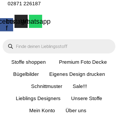
02871 226187
cebook-
Instagram
Whatsapp
f
Products
search
Stoffe shoppen
Premium Foto Decke
Bügelbilder
Eigenes Design drucken
Schnittmuster
Sale!!!
Lieblings Designers
Unsere Stoffe
Mein Konto
Über uns