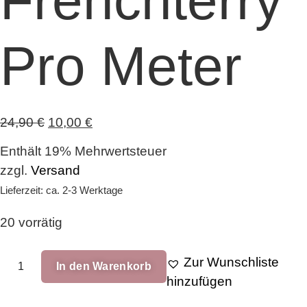
Frenchterry
Pro Meter
Ursprünglicher
Aktueller
24,90
€
10,00
€
Preis
Preis
Enthält 19% Mehrwertsteuer
war:
ist:
zzgl.
Versand
24,90 €
10,00 €.
Lieferzeit: ca. 2-3 Werktage
20 vorrätig
Winter
Zur Wunschliste
In den Warenkorb
Tieren
hinzufügen
Overstock
Frenchterry