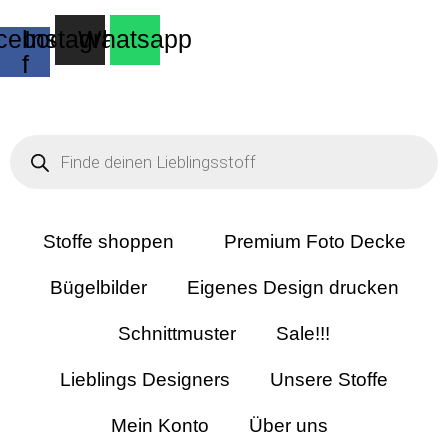
cebook-
Instagram
Whatsapp
f
Products
search
Stoffe shoppen
Premium Foto Decke
Bügelbilder
Eigenes Design drucken
Schnittmuster
Sale!!!
Lieblings Designers
Unsere Stoffe
Mein Konto
Über uns