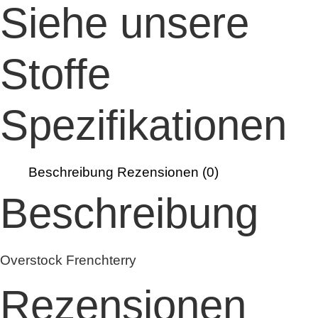
Pro
Siehe unsere
Meter
Menge
Stoffe
Spezifikationen
Beschreibung
Rezensionen (0)
Beschreibung
Overstock Frenchterry
Rezensionen