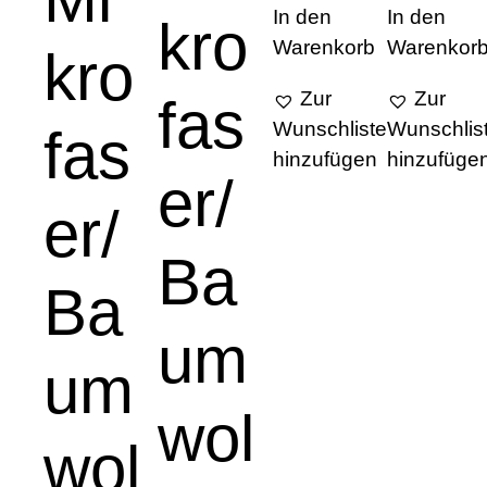
In den
In den
kro
Warenkorb
Warenkor
kro
Zur
Zur
fas
Wunschliste
Wunschlis
fas
hinzufügen
hinzufüge
er/
er/
Ba
Ba
um
um
wol
wol