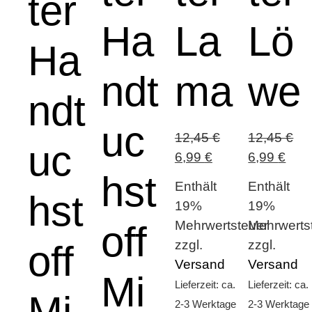
ter
Ha
La
Lö
Ha
ndt
ma
we
ndt
uc
12,45
€
12,45
€
uc
Ursprünglicher
Aktueller
Ursprüngli
Aktu
6,99
€
6,99
€
hst
Preis
Preis
Preis
Prei
Enthält
Enthält
hst
war:
ist:
war:
ist:
19%
19%
12,45 €
6,99 €.
12,45 €
6,99
Mehrwertsteuer
Mehrwerts
off
zzgl.
zzgl.
off
Versand
Versand
Mi
Lieferzeit: ca.
Lieferzeit: ca.
Mi
2-3 Werktage
2-3 Werktage