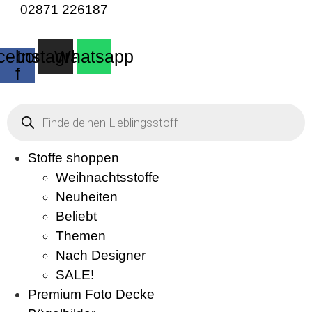
02871 226187
cebook-
Instagram
Whatsapp
f
Products
search
Stoffe shoppen
Weihnachtsstoffe
Neuheiten
Beliebt
Themen
Nach Designer
SALE!
Premium Foto Decke