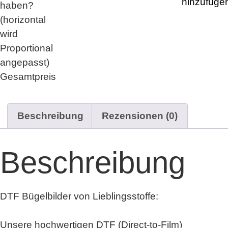
hinzufüge
haben?
together
Menge
(horizontal
wird
Proportional
angepasst)
Gesamtpreis
Beschreibung
Rezensionen (0)
Beschreibung
DTF Bügelbilder von Lieblingsstoffe:
Unsere hochwertigen DTF (Direct-to-Film)