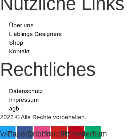
Nützliche Links
Über uns
Lieblings Designers
Shop
Kontakt
Rechtliches
Datenschutz
Impressum
agb
2022 © Alle Rechte vorbehalten.
witter
Facebook
Dribbble
Youtube
Pinterest
Medium