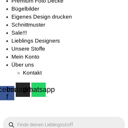
Premium Foto Decke
Bügelbilder
Eigenes Design drucken
Schnittmuster
Sale!!!
Lieblings Designers
Unsere Stoffe
Mein Konto
Über uns
Kontakt
cebook-
Instagram
Whatsapp
f
Products
search