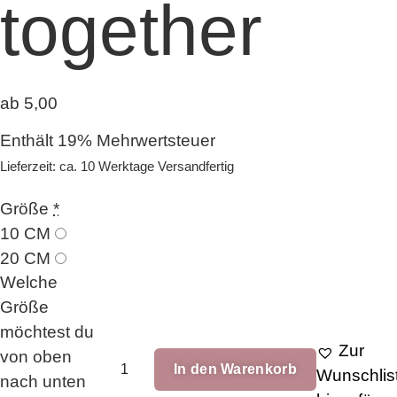
together
ab 5,00
Enthält 19% Mehrwertsteuer
Lieferzeit: ca. 10 Werktage Versandfertig
Größe
*
10 CM
20 CM
Welche
Größe
möchtest du
Zur
von oben
Zippers
In den Warenkorb
keep
Wunschlis
nach unten
it